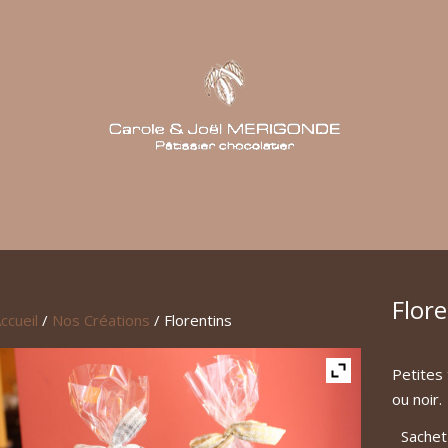
Flore
ccueil
/
Nos Créations
/ Florentins
Petites 
ou noir.
Sachet