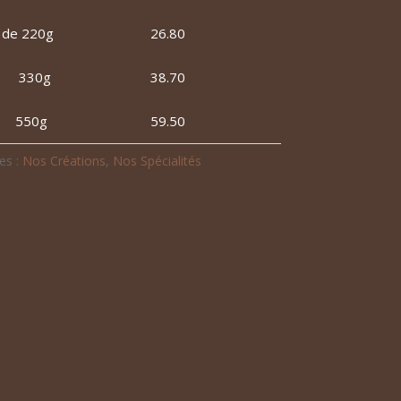
 de 220g
26.80
30g
38.70
50g
59.50
es :
Nos Créations
,
Nos Spécialités