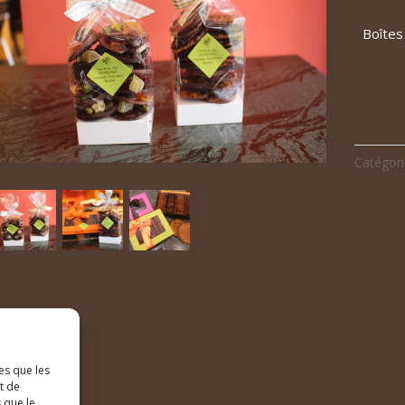
Boîtes
3
5
Catégori
es que les
t de
 que le