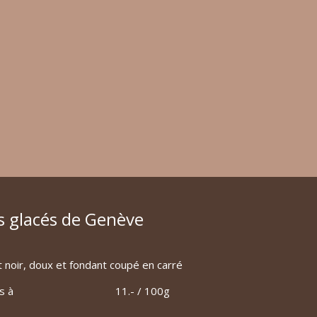
s glacés de Genève
 noir, doux et fondant coupé en carré
s à
11.- / 100g