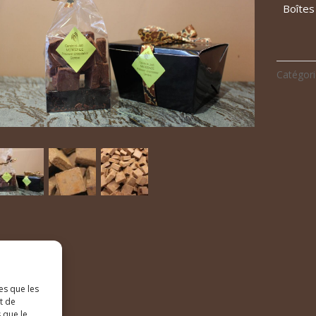
Boîtes
3
Catégori
es que les
t de
 que le