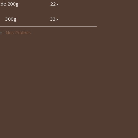
 de 200g
22.-
00g
33.-
e :
Nos Pralinés