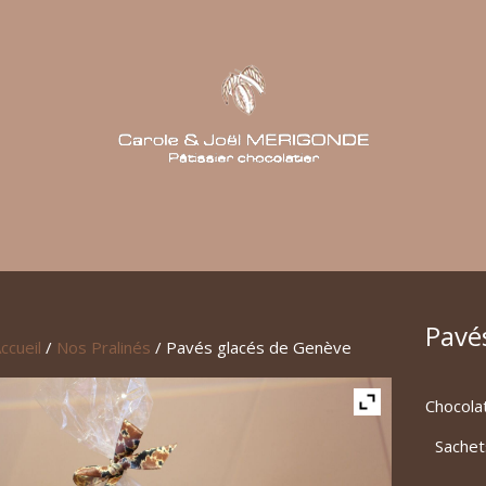
Pavé
ccueil
/
Nos Pralinés
/ Pavés glacés de Genève
Chocolat
Sachet